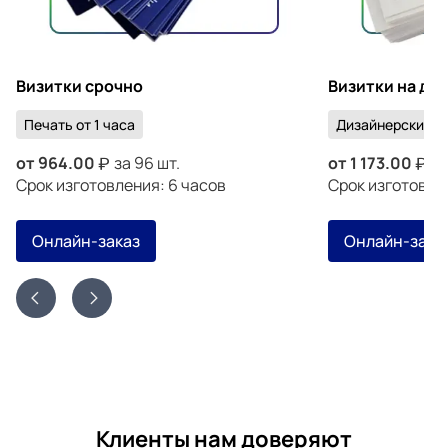
Визитки срочно
Визитки на ди
Печать от 1 часа
Дизайнерский к
от
964.00
за 96 шт.
от
1 173.00
за
Срок изготовления: 6 часов
Срок изготовлен
Онлайн-заказ
Онлайн-зака
Клиенты нам доверяют