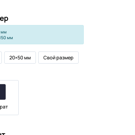
ер
 мм
150 мм
20×50 мм
Свой размер
рат
ет