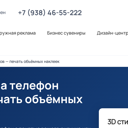
+7 (938) 46-55-222
лен
ружная реклама
Бизнес сувениры
Дизайн-цент
ов — печать объёмных наклеек
на телефон
ечать объёмных
3D ст