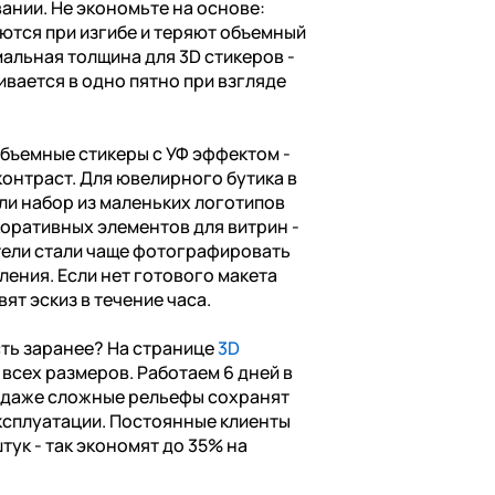
ании. Не экономьте на основе:
ются при изгибе и теряют объемный
альная толщина для 3D стикеров -
ивается в одно пятно при взгляде
бъемные стикеры с УФ эффектом -
контраст. Для ювелирного бутика в
ли набор из маленьких логотипов
коративных элементов для витрин -
тели стали чаще фотографировать
ления. Если нет готового макета
ят эскиз в течение часа.
сть заранее? На странице
3D
всех размеров. Работаем 6 дней в
о даже сложные рельефы сохранят
ксплуатации. Постоянные клиенты
тук - так экономят до 35% на