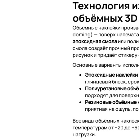
Технология 
объёмных 3D
Объёмные наклейки произ
doming) — поверх напечат
эпоксидная смола
или поли
смола создаёт прочный пр
рисунок и придаёт стикеру
Основные варианты испол
Эпоксидные наклейки
глянцевый блеск, срок
Полиуретановые объё
подходят для поверхн
Резиновые объёмные 
приятная на ощупь, п
Все виды объёмных наклеек
температурам от −20 до +
нагрузки.