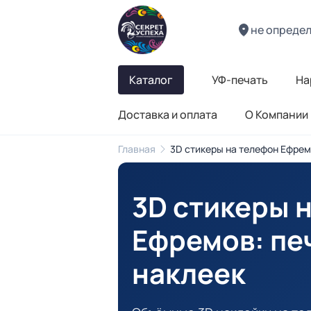
не опреде
Каталог
УФ-печать
На
Доставка и оплата
О Компании
Главная
3D стикеры на телефон Ефрем
3D стикеры 
Ефремов
: п
наклеек