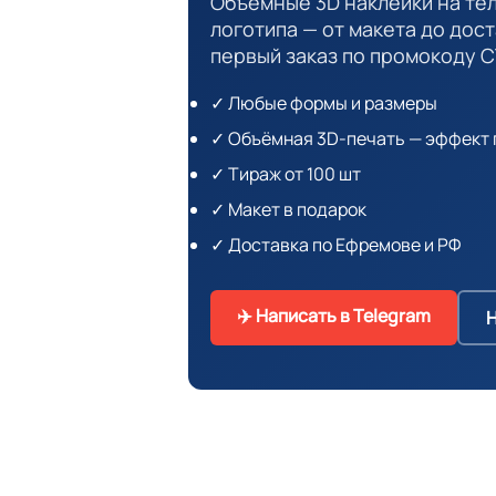
Объёмные 3D наклейки на те
логотипа — от макета до дост
первый заказ по промокоду С
✓ Любые формы и размеры
✓ Объёмная 3D-печать — эффект 
✓ Тираж от 100 шт
✓ Макет в подарок
✓ Доставка по Ефремове и РФ
✈️ Написать в Telegram
Н