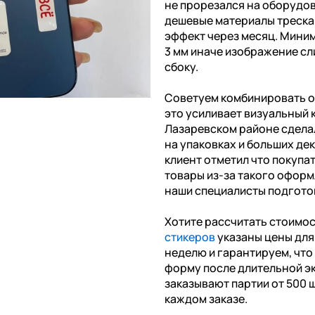
не прорезался на оборудов
дешевые материалы треска
эффект через месяц. Миним
3 мм иначе изображение сл
сбоку.
Советуем комбинировать о
это усиливает визуальный 
Лазаревском районе сдела
на упаковках и больших де
клиент отметил что покупа
товары из-за такого оформ
наши специалисты подготов
Хотите рассчитать стоимо
стикеров
указаны цены для 
неделю и гарантируем, чт
форму после длительной э
заказывают партии от 500 ш
каждом заказе.