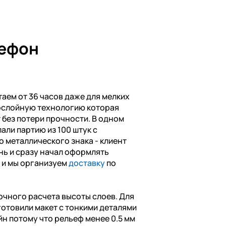
лефон
аем от 36 часов даже для мелких
ослойную технологию которая
без потери прочности. В одном
али партию из 100 штук с
о металлического знака - клиент
нь и сразу начал оформлять
0 и мы организуем
доставку
по
очного расчета высоты слоев. Для
готовили макет с тонкими деталями
йн потому что рельеф менее 0.5 мм