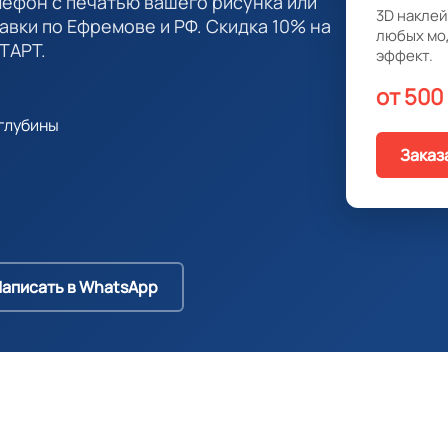
лефон с печатью вашего рисунка или
3D наклей
авки по Ефремове и РФ. Скидка 10% на
любых мо
ТАРТ.
эффект.
от 500
глубины
Заказ
аписать в WhatsApp