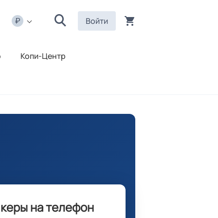
Войти
р
Копи-Центр
икеры на телефон