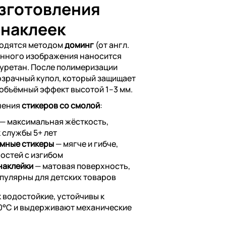
изготовления
 наклеек
водятся методом
доминг
(от англ.
анного изображения наносится
уретан. После полимеризации
озрачный купол, который защищает
 объёмный эффект высотой 1–3 мм.
нения
стикеров со смолой
:
— максимальная жёсткость,
 службы 5+ лет
мные стикеры
— мягче и гибче,
остей с изгибом
наклейки
— матовая поверхность,
опулярны для детских товаров
 водостойкие, устойчивы к
60°C и выдерживают механические