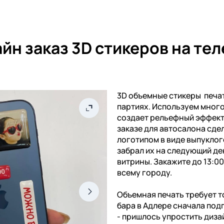
йн заказ 3D стикеров на те
3D объемные стикеры печат
партиях. Используем мног
создает рельефный эффект 
заказе для автосалона сдел
логотипом в виде выпуклог
забрал их на следующий де
витрины. Закажите до 13:0
всему городу.
Объемная печать требует т
бара в Адлере сначала под
- пришлось упростить диза