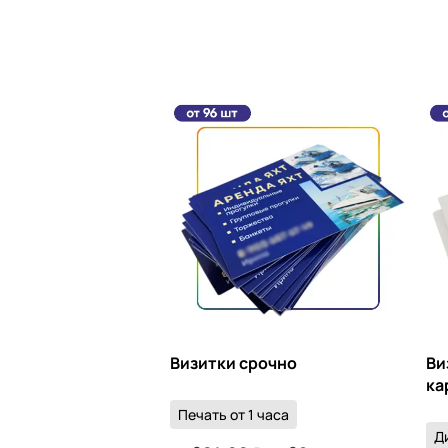
Визитки срочно
Ви
ка
Печать от 1 часа
Д