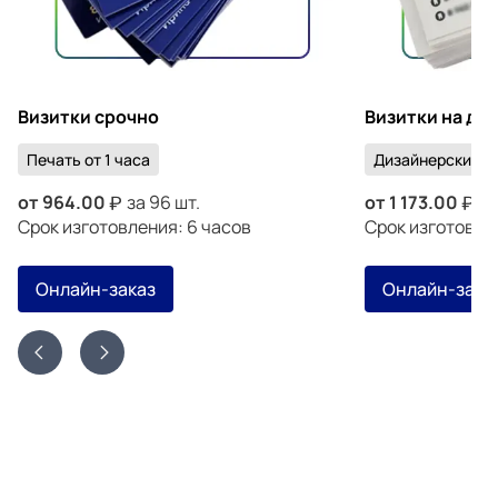
Визитки срочно
Визитки на ди
Печать от 1 часа
Дизайнерский к
от
964.00
за 96 шт.
от
1 173.00
за
Срок изготовления: 6 часов
Срок изготовлен
Онлайн-заказ
Онлайн-зака