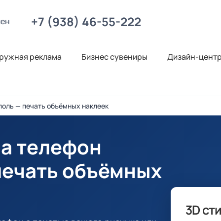
+7 (938) 46-55-222
лен
ружная реклама
Бизнес сувениры
Дизайн-цент
поль — печать объёмных наклеек
на телефон
 печать объёмных
3D ст