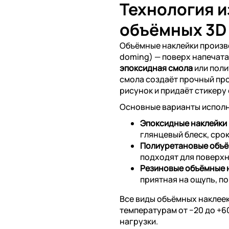
Технология 
объёмных 3D
Объёмные наклейки произ
doming) — поверх напечат
эпоксидная смола
или поли
смола создаёт прочный пр
рисунок и придаёт стикеру
Основные варианты испол
Эпоксидные наклейки
глянцевый блеск, срок
Полиуретановые объё
подходят для поверхн
Резиновые объёмные 
приятная на ощупь, п
Все виды объёмных наклеек
температурам от −20 до +
нагрузки.