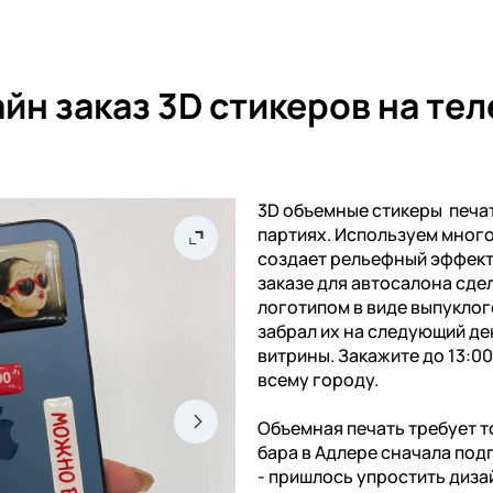
йн заказ 3D стикеров на те
3D объемные стикеры печат
партиях. Используем мног
создает рельефный эффект 
заказе для автосалона сдел
логотипом в виде выпуклог
забрал их на следующий де
витрины. Закажите до 13:0
всему городу.
Объемная печать требует т
бара в Адлере сначала под
- пришлось упростить диза