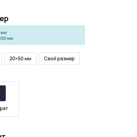
ер
 мм
150 мм
20×50 мм
Свой размер
рат
ет