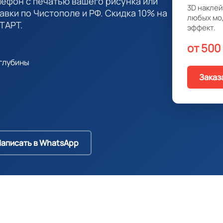
лефон с печатью вашего рисунка или
3D наклей
авки по Чистополе и РФ. Скидка 10% на
любых мо
ТАРТ.
эффект.
от 500
глубины
Заказ
аписать в WhatsApp