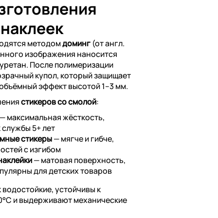
изготовления
 наклеек
водятся методом
доминг
(от англ.
анного изображения наносится
уретан. После полимеризации
озрачный купол, который защищает
 объёмный эффект высотой 1–3 мм.
нения
стикеров со смолой
:
— максимальная жёсткость,
 службы 5+ лет
мные стикеры
— мягче и гибче,
остей с изгибом
наклейки
— матовая поверхность,
опулярны для детских товаров
 водостойкие, устойчивы к
60°C и выдерживают механические