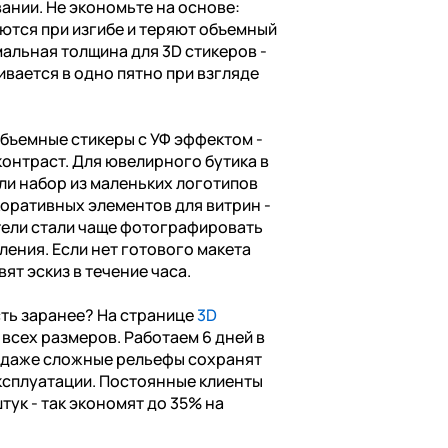
ании. Не экономьте на основе:
ются при изгибе и теряют объемный
альная толщина для 3D стикеров -
ивается в одно пятно при взгляде
бъемные стикеры с УФ эффектом -
контраст. Для ювелирного бутика в
ли набор из маленьких логотипов
коративных элементов для витрин -
тели стали чаще фотографировать
ления. Если нет готового макета
ят эскиз в течение часа.
сть заранее? На странице
3D
всех размеров. Работаем 6 дней в
о даже сложные рельефы сохранят
ксплуатации. Постоянные клиенты
тук - так экономят до 35% на