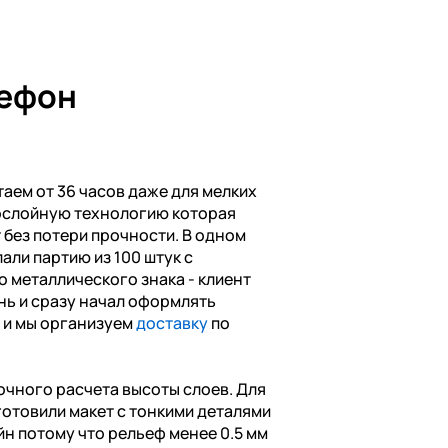
лефон
аем от 36 часов даже для мелких
ослойную технологию которая
без потери прочности. В одном
али партию из 100 штук с
о металлического знака - клиент
нь и сразу начал оформлять
0 и мы организуем
доставку
по
очного расчета высоты слоев. Для
готовили макет с тонкими деталями
йн потому что рельеф менее 0.5 мм