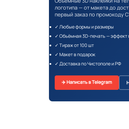
Объёмные 3D наклейки на те
логотипа — от макета до дост
первый заказ по промокоду С
✓ Любые формы и размеры
✓ Объёмная 3D-печать — эффект 
✓ Тираж от 100 шт
✓ Макет в подарок
✓ Доставка по Чистополе и РФ
✈️ Написать в Telegram
Н