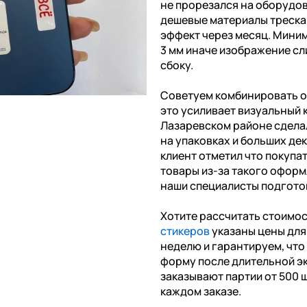
не прорезался на оборудов
дешевые материалы треска
эффект через месяц. Миним
3 мм иначе изображение сл
сбоку.
Советуем комбинировать о
это усиливает визуальный 
Лазаревском районе сдела
на упаковках и больших де
клиент отметил что покупа
товары из-за такого оформ
наши специалисты подготов
Хотите рассчитать стоимо
стикеров
указаны цены для 
неделю и гарантируем, чт
форму после длительной э
заказывают партии от 500 ш
каждом заказе.