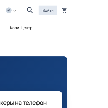
Войти
р
Копи-Центр
икеры на телефон