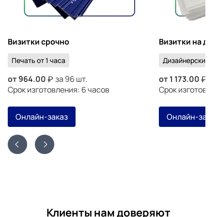
Визитки срочно
Визитки на ди
Печать от 1 часа
Дизайнерский к
от
964.00
за 96 шт.
от
1 173.00
за
Срок изготовления: 6 часов
Срок изготовлен
Онлайн-заказ
Онлайн-зака
Клиенты нам доверяют