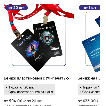
Бейдж пластиковый с УФ-печатью
Бейдж на ПВХ 
• Тираж: от 20 шт.
• Тираж: от 1 шт.
• Срок изготовления: от 1 дня
• Срок изготовле
от
994.00
за 20 шт.
от
633.00
за 
Срок изготовления: 4 часа
Изготовим: 8 ав