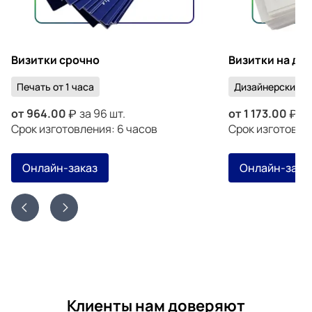
Визитки срочно
Визитки на ди
Печать от 1 часа
Дизайнерский к
от
964.00
за 96 шт.
от
1 173.00
за
Срок изготовления: 6 часов
Срок изготовлен
Онлайн-заказ
Онлайн-зака
Клиенты нам доверяют