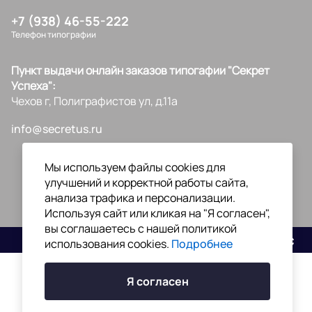
+7 (938) 46-55-222
Телефон типографии
Пункт выдачи онлайн заказов типогафии "Секрет
Успеха":
Чехов г, Полиграфистов ул, д.11а
info@secretus.ru
Мы используем файлы cookies для
улучшений и корректной работы сайта,
анализа трафика и персонализации.
Используя сайт или кликая на "Я согласен",
вы соглашаетесь с нашей политикой
Разработано
использования cookies.
Подробнее
Я согласен