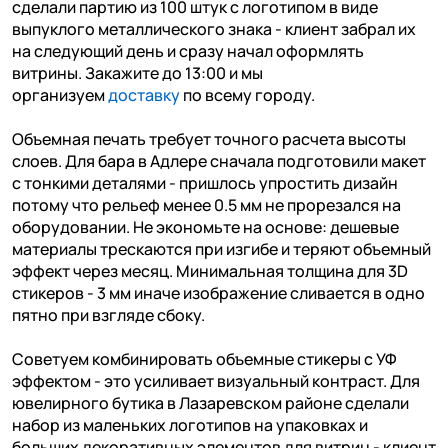
сделали партию из 100 штук с логотипом в виде
выпуклого металлического знака - клиент забрал их
на следующий день и сразу начал оформлять
витрины. Закажите до 13:00 и мы
организуем
доставку
по всему городу.
Объемная печать требует точного расчета высоты
слоев. Для бара в Адлере сначала подготовили макет
с тонкими деталями - пришлось упростить дизайн
потому что рельеф менее 0.5 мм не прорезался на
оборудовании. Не экономьте на основе: дешевые
материалы трескаются при изгибе и теряют объемный
эффект через месяц. Минимальная толщина для 3D
стикеров - 3 мм иначе изображение сливается в одно
пятно при взгляде сбоку.
Советуем комбинировать объемные стикеры с УФ
эффектом - это усиливает визуальный контраст. Для
ювелирного бутика в Лазаревском районе сделали
набор из маленьких логотипов на упаковках и
больших декоративных элементов для витрин - клиент