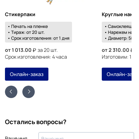
Стикерпаки
Круглые накл
• Печать на пленке
• Самоклеящаяс
• Тираж: от 20 шт.
• Нарежем на о
• Срок изготовления: от 1 дня
• Диаметр: 58-1
от
1 013.00
за 20 шт.
от
2 310.00
з
Срок изготовления: 4 часа
Изготовим: 19 а
Онлайн-заказ
Онлайн-зака
Остались вопросы?
Ваше имя