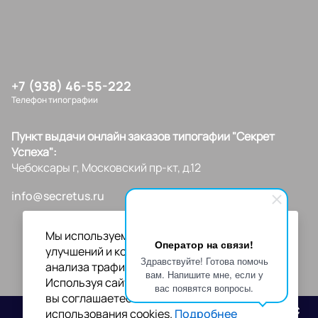
+7 (938) 46-55-222
Телефон типографии
Пункт выдачи онлайн заказов типогафии "Секрет
Успеха":
Чебоксары г, Московский пр-кт, д.12
info@secretus.ru
Мы используем файлы cookies для
Оператор на связи!
улучшений и корректной работы сайта,
Здравствуйте! Готова помочь
анализа трафика и персонализации.
вам. Напишите мне, если у
Используя сайт или кликая на "Я согласен",
вас появятся вопросы.
вы соглашаетесь с нашей политикой
Разработано
использования cookies.
Подробнее