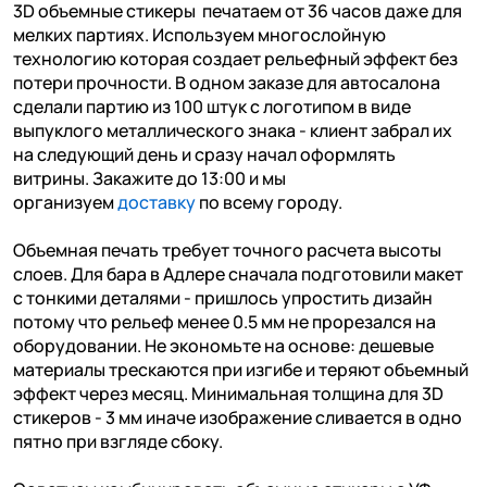
3D объемные стикеры печатаем от 36 часов даже для
мелких партиях. Используем многослойную
технологию которая создает рельефный эффект без
потери прочности. В одном заказе для автосалона
сделали партию из 100 штук с логотипом в виде
выпуклого металлического знака - клиент забрал их
на следующий день и сразу начал оформлять
витрины. Закажите до 13:00 и мы
организуем
доставку
по всему городу.
Объемная печать требует точного расчета высоты
слоев. Для бара в Адлере сначала подготовили макет
с тонкими деталями - пришлось упростить дизайн
потому что рельеф менее 0.5 мм не прорезался на
оборудовании. Не экономьте на основе: дешевые
материалы трескаются при изгибе и теряют объемный
эффект через месяц. Минимальная толщина для 3D
стикеров - 3 мм иначе изображение сливается в одно
пятно при взгляде сбоку.