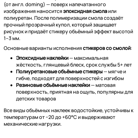
(от англ. doming) — поверх напечатанного
изображения наносится
эпоксидная смола
или
полиуретан. После полимеризации смола создаёт
прочный прозрачный купол, который защищает
рисунок и придаёт стикеру объёмный эффект высотой
1–3 мм.
Основные варианты исполнения
стикеров со смолой
:
Эпоксидные наклейки
— максимальная
жёсткость, глянцевый блеск, срок службы 5+ лет
Полиуретановые объёмные стикеры
— мягче и
гибче, подходят для поверхностей с изгибом
Резиновые объёмные наклейки
— матовая
поверхность, приятная на ощупь, популярны для
детских товаров
Все виды объёмных наклеек водостойкие, устойчивы к
температурам от −20 до +60°C и выдерживают
механические нагрузки.