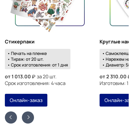
Стикерпаки
Круглые накл
• Печать на пленке
• Самоклеящаяс
• Тираж: от 20 шт.
• Нарежем на о
• Срок изготовления: от 1 дня
• Диаметр: 58-1
от
1 013.00
за 20 шт.
от
2 310.00
з
Срок изготовления: 4 часа
Изготовим: 19 а
Онлайн-заказ
Онлайн-зака