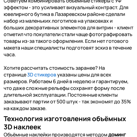
Советуем комбинировать объемные стикеры с УФ
эффектом - это усиливает визуальный контраст. Для
ювелирного бутика в Лазаревском районе сделали
набор из маленьких логотипов на упаковках и
больших декоративных элементов для витрин - клиент
отметил что покупатели стали чаще фотографировать
товары из-за такого оформления. Если нет готового
макета наши специалисты подготовят эскиз в течение
часа.
Хотите рассчитать стоимость заранее? На
странице
3D стикеров
указаны цены для всех
размеров. Работаем 6 дней в неделю и гарантируем,
что даже сложные рельефы сохранят форму после
длительной эксплуатации. Постоянные клиенты
заказывают партии от 500 штук - так экономят до 35%
на каждом заказе.
Технология изготовления объёмных
3D наклеек
Объёмные наклейки производятся методом
доминг