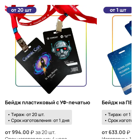
Бейдж пластиковый с УФ-печатью
Бейдж на ПВХ 
• Тираж: от 20 шт.
• Тираж: от 1 шт.
• Срок изготовления: от 1 дня
• Срок изготовле
от
994.00
за 20 шт.
от
633.00
за 
Срок изготовления: 4 часа
Изготовим: 12 а