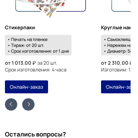
Стикерпаки
Круглые накл
• Печать на пленке
• Самоклеящаяс
• Тираж: от 20 шт.
• Нарежем на о
• Срок изготовления: от 1 дня
• Диаметр: 58-1
от
1 013.00
за 20 шт.
от
2 310.00
з
Срок изготовления: 4 часа
Изготовим: 19 а
Онлайн-заказ
Онлайн-зака
Остались вопросы?