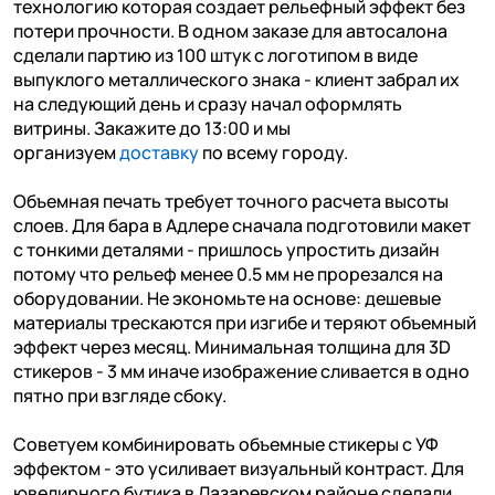
технологию которая создает рельефный эффект без
потери прочности. В одном заказе для автосалона
сделали партию из 100 штук с логотипом в виде
выпуклого металлического знака - клиент забрал их
на следующий день и сразу начал оформлять
витрины. Закажите до 13:00 и мы
организуем
доставку
по всему городу.
Объемная печать требует точного расчета высоты
слоев. Для бара в Адлере сначала подготовили макет
с тонкими деталями - пришлось упростить дизайн
потому что рельеф менее 0.5 мм не прорезался на
оборудовании. Не экономьте на основе: дешевые
материалы трескаются при изгибе и теряют объемный
эффект через месяц. Минимальная толщина для 3D
стикеров - 3 мм иначе изображение сливается в одно
пятно при взгляде сбоку.
Советуем комбинировать объемные стикеры с УФ
эффектом - это усиливает визуальный контраст. Для
ювелирного бутика в Лазаревском районе сделали