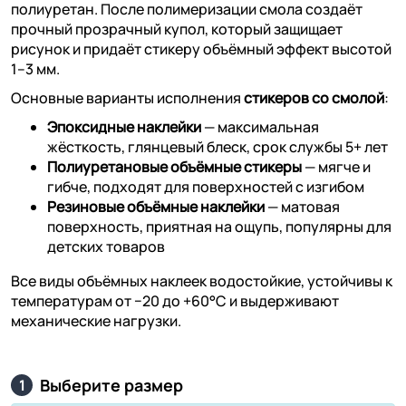
полиуретан. После полимеризации смола создаёт
прочный прозрачный купол, который защищает
рисунок и придаёт стикеру объёмный эффект высотой
1–3 мм.
Основные варианты исполнения
стикеров со смолой
:
Эпоксидные наклейки
— максимальная
жёсткость, глянцевый блеск, срок службы 5+ лет
Полиуретановые объёмные стикеры
— мягче и
гибче, подходят для поверхностей с изгибом
Резиновые объёмные наклейки
— матовая
поверхность, приятная на ощупь, популярны для
детских товаров
Все виды объёмных наклеек водостойкие, устойчивы к
температурам от −20 до +60°C и выдерживают
механические нагрузки.
Выберите размер
1