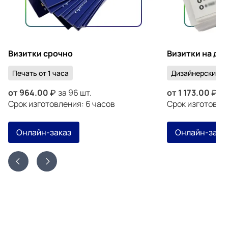
Визитки срочно
Визитки на ди
Печать от 1 часа
Дизайнерский к
от
964.00
за 96 шт.
от
1 173.00
за
Срок изготовления: 6 часов
Срок изготовлен
Онлайн-заказ
Онлайн-зака