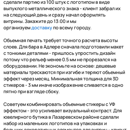
сделали партию из 100 штук с логотипом в виде
выпуклого металлического знака - клиент забрал их
на следующий день и сразу начал оформлять
витрины. Закажите до 13:00 и мы
организуем
доставку
по всему городу.
Объемная печать требует точного расчета высоты
слоев. Для бара в Адлере сначала подготовили макет
с тонкими деталями - пришлось упростить дизайн
потому что рельеф менее 0.5 мм не прорезался на
оборудовании. Не экономьте на основе: дешевые
материалы трескаются при изгибе и теряют объемный
эффект через месяц. Минимальная толщина для 3D
стикеров - 3 мм иначе изображение сливается в одно
пятно при взгляде сбоку.
Советуем комбинировать объемные стикеры с УФ
эффектом - это усиливает визуальный контраст. Для
ювелирного бутика в Лазаревском районе сделали
набор из маленьких логотипов на упаковках и
больших декоративных элементов для витрин - клиент