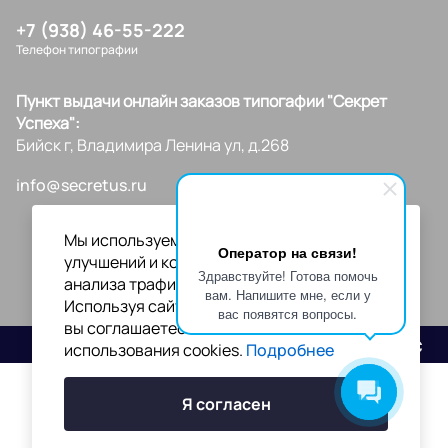
+7 (938) 46-55-222
Телефон типографии
Пункт выдачи онлайн заказов типогафии "Секрет
Успеха":
Бийск г, Владимира Ленина ул, д.268
info@secretus.ru
Мы используем файлы cookies для
Оператор на связи!
улучшений и корректной работы сайта,
Здравствуйте! Готова помочь
анализа трафика и персонализации.
вам. Напишите мне, если у
Используя сайт или кликая на "Я согласен",
вас появятся вопросы.
вы соглашаетесь с нашей политикой
Разработано
использования cookies.
Подробнее
Я согласен