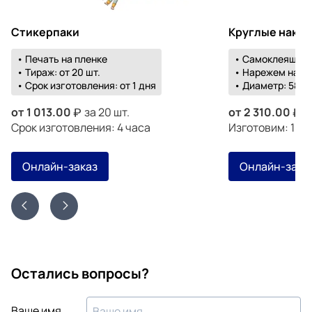
Стикерпаки
Круглые накл
• Печать на пленке
• Самоклеящаяс
• Тираж: от 20 шт.
• Нарежем на о
• Срок изготовления: от 1 дня
• Диаметр: 58-1
от
1 013.00
за 20 шт.
от
2 310.00
з
Срок изготовления: 4 часа
Изготовим: 18 а
Онлайн-заказ
Онлайн-зака
Остались вопросы?
Ваше имя