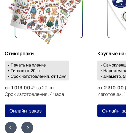
Стикерпаки
Круглые накл
• Печать на пленке
• Самоклеящаяс
• Тираж: от 20 шт.
• Нарежем на о
• Срок изготовления: от 1 дня
• Диаметр: 58-1
от
1 013.00
за 20 шт.
от
2 310.00
з
Срок изготовления: 4 часа
Изготовим: 19 а
Онлайн-заказ
Онлайн-зака