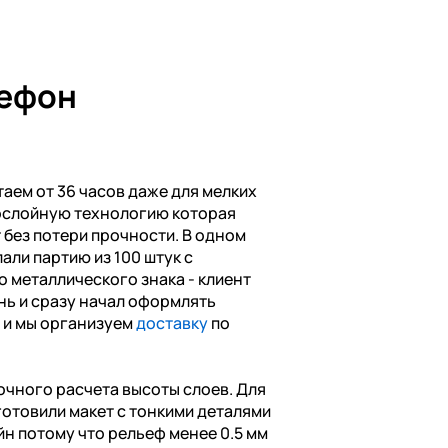
лефон
аем от 36 часов даже для мелких
ослойную технологию которая
без потери прочности. В одном
али партию из 100 штук с
о металлического знака - клиент
нь и сразу начал оформлять
0 и мы организуем
доставку
по
очного расчета высоты слоев. Для
готовили макет с тонкими деталями
йн потому что рельеф менее 0.5 мм