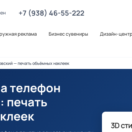
+7 (938) 46-55-222
лен
ружная реклама
Бизнес сувениры
Дизайн-цент
овский — печать объёмных наклеек
на телефон
й
: печать
клеек
3D ст