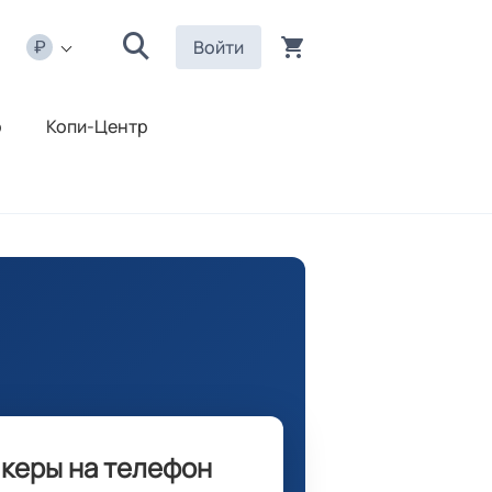
Войти
р
Копи-Центр
икеры на телефон