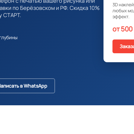
лефон с печатью вашего рисунка или
3D наклей
тавки по Берёзовском и РФ. Скидка 10%
любых мо
у СТАРТ.
эффект.
от 500
глубины
Заказ
аписать в WhatsApp