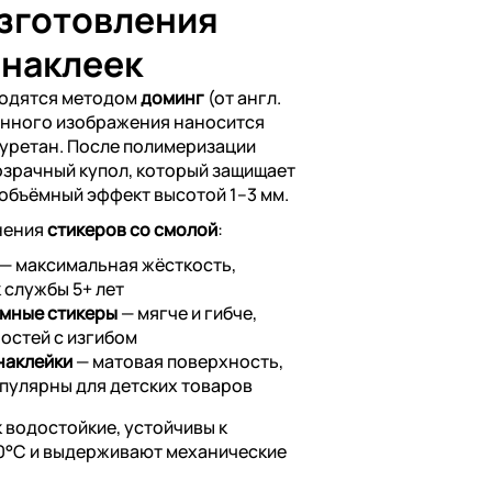
изготовления
 наклеек
водятся методом
доминг
(от англ.
анного изображения наносится
уретан. После полимеризации
озрачный купол, который защищает
 объёмный эффект высотой 1–3 мм.
нения
стикеров со смолой
:
— максимальная жёсткость,
 службы 5+ лет
мные стикеры
— мягче и гибче,
остей с изгибом
наклейки
— матовая поверхность,
опулярны для детских товаров
 водостойкие, устойчивы к
60°C и выдерживают механические