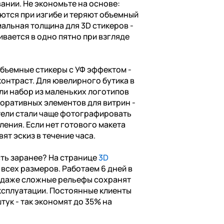
ании. Не экономьте на основе:
ются при изгибе и теряют объемный
альная толщина для 3D стикеров -
ивается в одно пятно при взгляде
бъемные стикеры с УФ эффектом -
контраст. Для ювелирного бутика в
ли набор из маленьких логотипов
коративных элементов для витрин -
тели стали чаще фотографировать
ления. Если нет готового макета
ят эскиз в течение часа.
сть заранее? На странице
3D
всех размеров. Работаем 6 дней в
о даже сложные рельефы сохранят
ксплуатации. Постоянные клиенты
тук - так экономят до 35% на