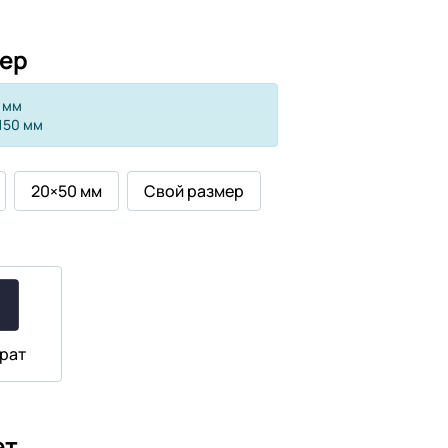
ер
 мм
150 мм
20×50 мм
Свой размер
рат
ет