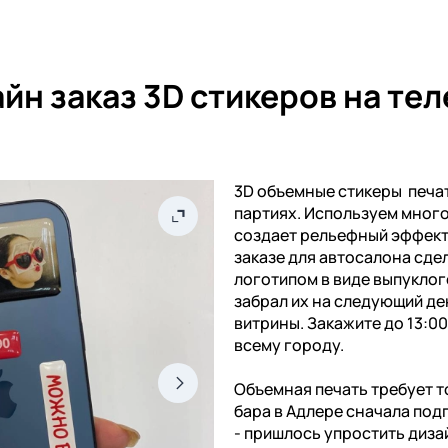
йн заказ 3D стикеров на те
3D объемные стикеры печат
партиях. Используем мног
создает рельефный эффект 
заказе для автосалона сдел
логотипом в виде выпуклог
забрал их на следующий де
витрины. Закажите до 13:0
всему городу.
Объемная печать требует т
бара в Адлере сначала под
- пришлось упростить диза