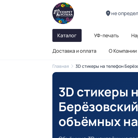
не опреде
Каталог
УФ-печать
На
Доставка и оплата
О Компании
Главная
3D стикеры на телефон Берёз
3D стикеры 
Берёзовски
объёмных на