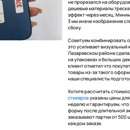
не прорезался на оборудов
дешевые материалы треска
эффект через месяц. Миним
3 мм иначе изображение сл
сбоку.
Советуем комбинировать о
это усиливает визуальный 
Лазаревском районе сдела
на упаковках и больших де
клиент отметил что покупа
товары из-за такого оформ
наши специалисты подготов
Хотите рассчитать стоимо
стикеров
указаны цены для 
неделю и гарантируем, чт
форму после длительной э
заказывают партии от 500 ш
каждом заказе.