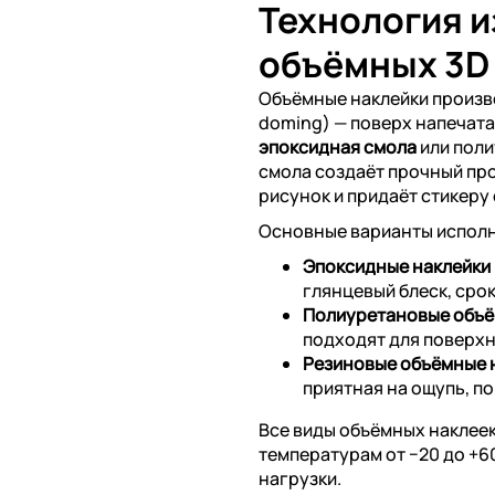
Технология 
объёмных 3D
Объёмные наклейки произ
doming) — поверх напечат
эпоксидная смола
или поли
смола создаёт прочный пр
рисунок и придаёт стикеру
Основные варианты испол
Эпоксидные наклейки
глянцевый блеск, срок
Полиуретановые объё
подходят для поверхн
Резиновые объёмные 
приятная на ощупь, п
Все виды объёмных наклеек
температурам от −20 до +
нагрузки.