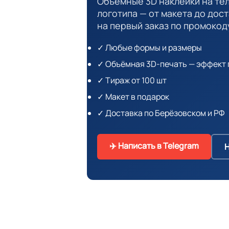
Объёмные 3D наклейки на те
логотипа — от макета до дос
на первый заказ по промокод
✓ Любые формы и размеры
✓ Объёмная 3D-печать — эффект 
✓ Тираж от 100 шт
✓ Макет в подарок
✓ Доставка по Берёзовском и РФ
✈️ Написать в Telegram
Н