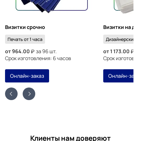
Визитки срочно
Визитки на ди
Печать от 1 часа
Дизайнерский к
от
964.00
за 96 шт.
от
1 173.00
за
Срок изготовления: 6 часов
Срок изготовлен
Онлайн-заказ
Онлайн-зака
Клиенты нам доверяют