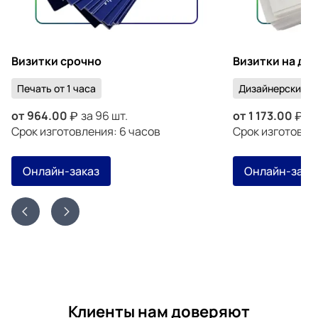
Визитки срочно
Визитки на ди
Печать от 1 часа
Дизайнерский к
от
964.00
за 96 шт.
от
1 173.00
за
Срок изготовления: 6 часов
Срок изготовлен
Онлайн-заказ
Онлайн-зака
Клиенты нам доверяют