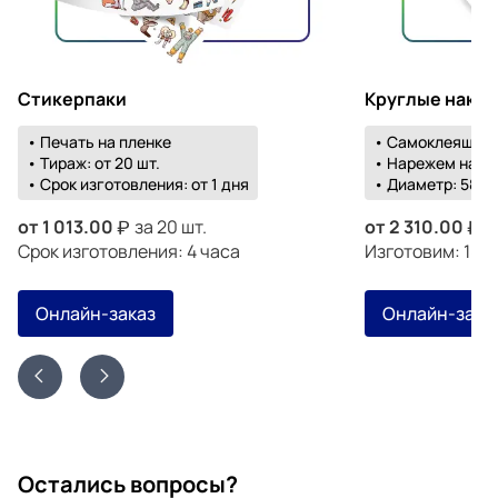
Стикерпаки
Круглые накл
• Печать на пленке
• Самоклеящаяс
• Тираж: от 20 шт.
• Нарежем на о
• Срок изготовления: от 1 дня
• Диаметр: 58-1
от
1 013.00
за 20 шт.
от
2 310.00
з
Срок изготовления: 4 часа
Изготовим: 18 а
Онлайн-заказ
Онлайн-зака
Остались вопросы?