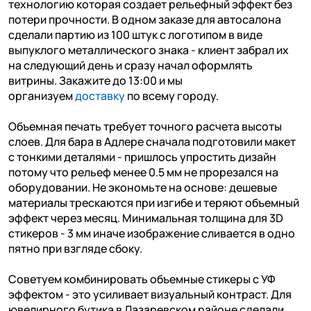
технологию которая создает рельефный эффект без
потери прочности. В одном заказе для автосалона
сделали партию из 100 штук с логотипом в виде
выпуклого металлического знака - клиент забрал их
на следующий день и сразу начал оформлять
витрины. Закажите до 13:00 и мы
организуем
доставку
по всему городу.
Объемная печать требует точного расчета высоты
слоев. Для бара в Адлере сначала подготовили макет
с тонкими деталями - пришлось упростить дизайн
потому что рельеф менее 0.5 мм не прорезался на
оборудовании. Не экономьте на основе: дешевые
материалы трескаются при изгибе и теряют объемный
эффект через месяц. Минимальная толщина для 3D
стикеров - 3 мм иначе изображение сливается в одно
пятно при взгляде сбоку.
Советуем комбинировать объемные стикеры с УФ
эффектом - это усиливает визуальный контраст. Для
ювелирного бутика в Лазаревском районе сделали