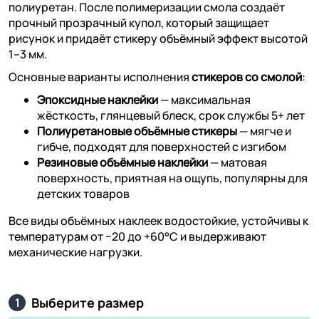
полиуретан. После полимеризации смола создаёт
прочный прозрачный купол, который защищает
рисунок и придаёт стикеру объёмный эффект высотой
1–3 мм.
Основные варианты исполнения
стикеров со смолой
:
Эпоксидные наклейки
— максимальная
жёсткость, глянцевый блеск, срок службы 5+ лет
Полиуретановые объёмные стикеры
— мягче и
гибче, подходят для поверхностей с изгибом
Резиновые объёмные наклейки
— матовая
поверхность, приятная на ощупь, популярны для
детских товаров
Все виды объёмных наклеек водостойкие, устойчивы к
температурам от −20 до +60°C и выдерживают
механические нагрузки.
Выберите размер
1